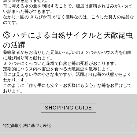
温度管理を怠りません。
苺に与える水の量を制限することで、糖度は蓄積され甘みがいっぱ
い詰まった苺ができます。
なかじま園の きらぴか苺 が甘く濃厚なのは、こうした努力の結晶な
のです。
③ ハチによる自然サイクルと天敵昆虫
の活躍
養蜂業者からお借りした元気いっぱいのミツバチがハウス内を自由
に飛び回り苺と戯れます。
ミツバチにくっついた花粉で自然と苺の受粉がおこります。
定期的にハウス内へ害虫を食べる天敵昆虫を散布します。
目には見えない位の小さな虫ですが、活躍ぶりは苺の状態からよく
わかります。
このように「作り手にも安全・お客様にも安心」な苺をお届けして
おります。
SHOPPING GUIDE
特定商取引法に基づく表記