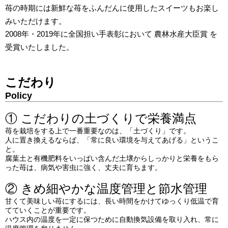
苺の時期には新鮮な苺をふんだんに使用したスイーツもお楽し
みいただけます。
2008年・2019年に全国担い手表彰において 農林水産大臣賞 を
受賞いたしました。
こだわり
Policy
① こだわりの土づくりで栄養満点
苺を栽培をする上で一番重要なのは、「土づくり」です。
人に置き換えるならば、「常に良い環境を与えてあげる」というこ
と。
腐葉土と有機肥料をいっぱい含んだ土壌からしっかりと栄養をもら
った苺は、病気や害虫に強く、丈夫に育ちます。
② きめ細やかな温度管理と節水管理
甘くて美味しい苺にするには、長い時間をかけてゆっくり低温で育
てていくことが重要です。
ハウス内の温度を一定に保つために自動換気設備を取り入れ、常に