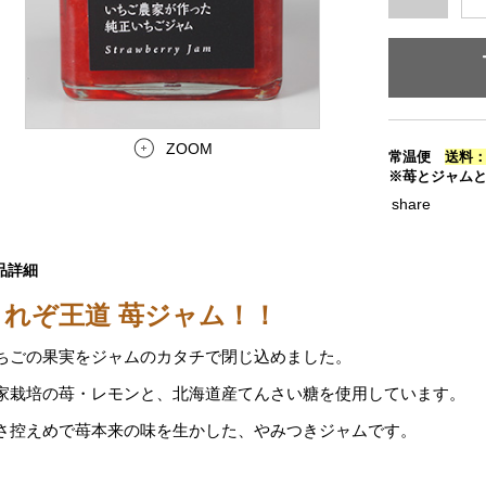
ZOOM
常温便
送料：
※苺とジャム
share
品詳細
これぞ王道 苺ジャム！！
ちごの果実をジャムのカタチで閉じ込めました。
家栽培の苺・レモンと、北海道産てんさい糖を使用しています。
さ控えめで苺本来の味を生かした、やみつきジャムです。